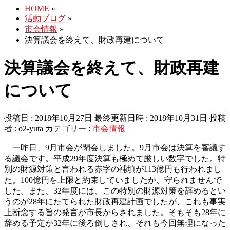
HOME
»
活動ブログ
»
市会情報
»
決算議会を終えて、財政再建について
決算議会を終えて、財政再建
について
投稿日 : 2018年10月27日
最終更新日時 : 2018年10月31日
投稿
者 :
o2-yuta
カテゴリー :
市会情報
一昨日、9月市会が閉会しました。9月市会は決算を審議す
る議会です。平成29年度決算も極めて厳しい数字でした。特
別の財源対策と言われる赤字の補填が113億円も行われまし
た。100億円を上限と約束していましたが、守られませんで
した。また、32年度には、この特別の財源対策を辞めるとい
うのが28年にたてられた財政再建計画でしたが、これも事実
上断念する旨の発言が市長からされました。そもそも28年に
辞める予定が32年に後ろ倒しされ、それも今回無理になった