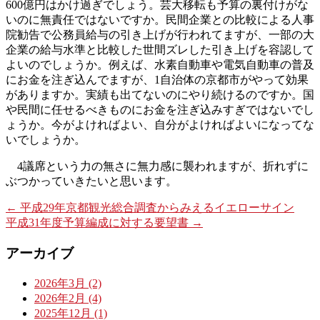
600億円はかけ過ぎでしょう。芸大移転も予算の裏付けがな
いのに無責任ではないですか。民間企業との比較による人事
院勧告で公務員給与の引き上げが行われてますが、一部の大
企業の給与水準と比較した世間ズレした引き上げを容認して
よいのでしょうか。例えば、水素自動車や電気自動車の普及
にお金を注ぎ込んでますが、1自治体の京都市がやって効果
がありますか。実績も出てないのにやり続けるのですか。国
や民間に任せるべきものにお金を注ぎ込みすぎではないでし
ょうか。今がよければよい、自分がよければよいになってな
いでしょうか。
4議席という力の無さに無力感に襲われますが、折れずに
ぶつかっていきたいと思います。
←
平成29年京都観光総合調査からみえるイエローサイン
平成31年度予算編成に対する要望書
→
アーカイブ
2026年3月 (2)
2026年2月 (4)
2025年12月 (1)