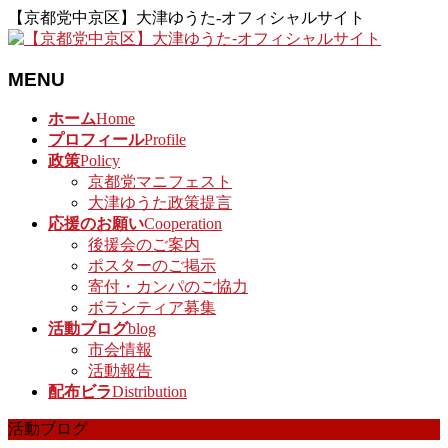
【京都党中京区】大津ゆうた-オフィシャルサイト
MENU
メ
ホーム
Home
ニ
プロフィール
Profile
ュ
政策
Policy
ー
京都党マニフェスト
を
大津ゆうた政策提言
飛
応援のお願い
Cooperation
ば
後援会のご案内
す
ポスターのご掲示
寄付・カンパのご協力
ボランティア募集
活動ブログ
blog
市会情報
活動報告
配布ビラ
Distribution
活動ブログ