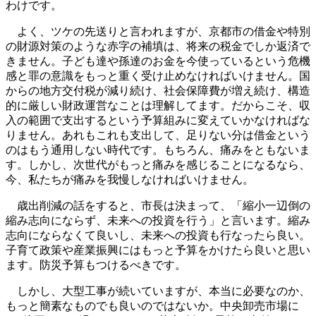
わけです。
よく、ツケの先送りと言われますが、京都市の借金や特別
の財源対策のような赤字の補填は、将来の税金でしか返済で
きません。子ども達や孫達のお金を今使っているという危機
感と罪の意識をもっと重く受け止めなければいけません。国
からの地方交付税が減り続け、社会保障費が増え続け、構造
的に厳しい財政運営なことは理解してます。だからこそ、収
入の範囲で支出するという予算組みに変えていかなければな
りません。あれもこれも支出して、足りない分は借金という
のはもう通用しない時代です。もちろん、痛みをともないま
す。しかし、次世代がもっと痛みを感じることになるなら、
今、私たちが痛みを我慢しなければいけません。
歳出削減の話をすると、市長は決まって、「縮小一辺倒の
縮み志向にならず、未来への投資を行う」と言います。縮み
志向にならなくて良いし、未来への投資も行なったら良い。
子育て政策や産業振興にはもっと予算をかけたら良いと思い
ます。防災予算もつけるべきです。
しかし、大型工事が続いていますが、本当に必要なのか、
もっと簡素なものでも良いのではないか。中央卸売市場に