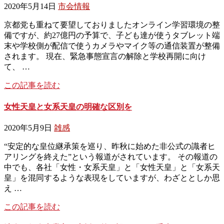
2020年5月14日
市会情報
京都党も重ねて要望しておりましたオンライン学習環境の整
備ですが、約27億円の予算で、子ども達が使うタブレット端
末や学校側が配信で使うカメラやマイク等の通信装置が整備
されます。 現在、緊急事態宣言の解除と学校再開に向け
て、 …
この記事を読む
女性天皇と女系天皇の明確な区別を
2020年5月9日
雑感
“安定的な皇位継承策を巡り、昨秋に始めた非公式の識者ヒ
アリングを終えた”という報道がされています。 その報道の
中でも、各社「女性・女系天皇」と「女性天皇」と「女系天
皇」を混同するような表現をしていますが、わざととしか思
え …
この記事を読む