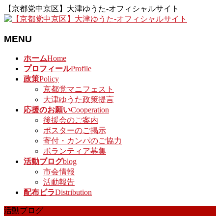
【京都党中京区】大津ゆうた-オフィシャルサイト
MENU
メ
ホーム
Home
ニ
プロフィール
Profile
ュ
政策
Policy
ー
京都党マニフェスト
を
大津ゆうた政策提言
飛
応援のお願い
Cooperation
ば
後援会のご案内
す
ポスターのご掲示
寄付・カンパのご協力
ボランティア募集
活動ブログ
blog
市会情報
活動報告
配布ビラ
Distribution
活動ブログ